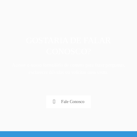
GOSTARIA DE FALAR
CONOSCO?
Acesse o nosso formulário de contato para fazer perguntas,
esclarecer dúvidas ou solicitar uma visita.
Fale Conosco