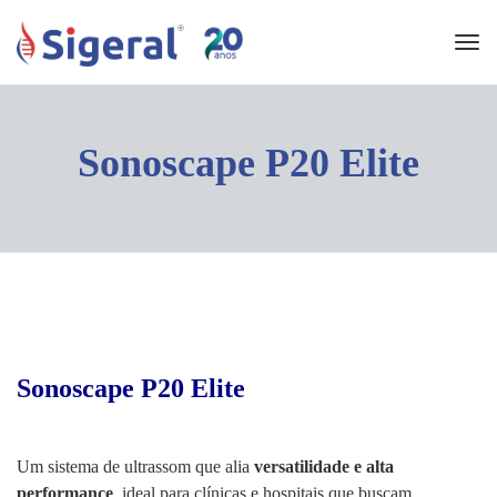
Tog
navi
Sonoscape P20 Elite
Sonoscape P20 Elite
Um sistema de ultrassom que alia
versatilidade e alta
performance
, ideal para clínicas e hospitais que buscam