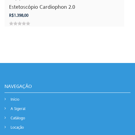
5
Estetoscópio Cardiophon 2.0
R$
1.398,00
0
out
of
5
NAVEGAÇÃO
Início
A Sigeral
Catálogo
Locação