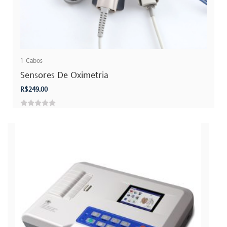
1
Cabos
Sensores De Oximetria
R$
249,00
0
out
of
5