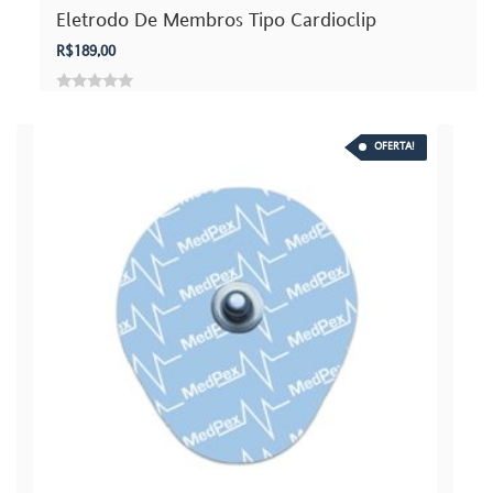
Eletrodo De Membros Tipo Cardioclip
R$
189,00
0
out
OFERTA!
of
5