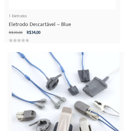
1
Eletrodos
Eletrodo Descartável – Blue
O
O
R$
39,00
R$
34,00
preço
preço
original
atual
0
era:
é:
out
R$39,00.
R$34,00.
of
5