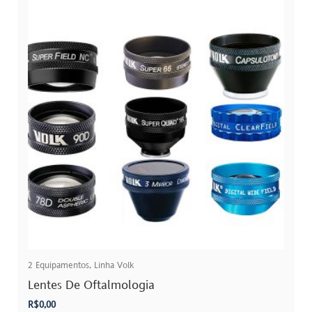
of
5
2
Equipamentos
,
Linha Volk
Lentes De Oftalmologia
R$
0,00