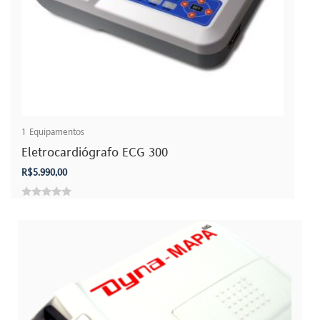
1
Equipamentos
Eletrocardiógrafo ECG 300
R$
5.990,00
0
out
of
5