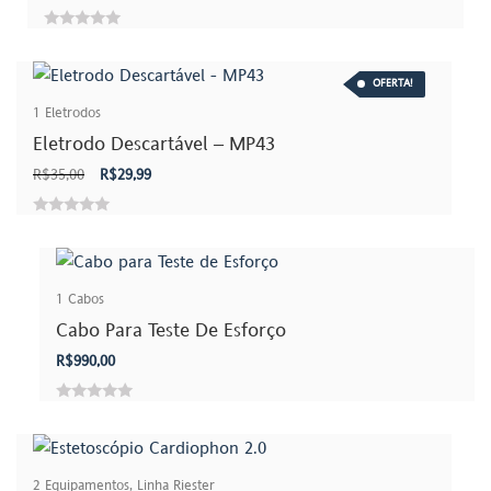
0
out
OFERTA!
of
1
Eletrodos
5
Eletrodo Descartável – MP43
O
O
R$
35,00
R$
29,99
preço
preço
original
atual
0
era:
é:
out
R$35,00.
R$29,99.
of
1
Cabos
5
Cabo Para Teste De Esforço
R$
990,00
0
out
of
2
Equipamentos
,
Linha Riester