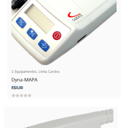
2
Equipamentos
,
Linha Cardios
Dyna-MAPA
R$
0,00
0
out
of
5