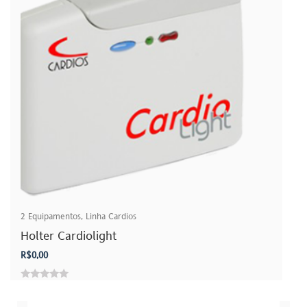
2
Equipamentos
,
Linha Cardios
Holter Cardiolight
R$
0,00
0
out