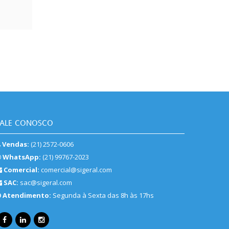
FALE CONOSCO
Vendas:
(21) 2572-0606
WhatsApp:
(21) 99767-2023
Comercial:
comercial@sigeral.com
SAC:
sac@sigeral.com
Atendimento:
Segunda à Sexta das 8h às 17hs