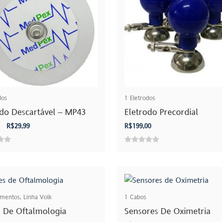
dos
1
Eletrodos
odo Descartável – MP43
Eletrodo Precordial
O
O
R$
29,99
R$
199,00
preço
preço
original
atual
0
era:
é:
out
R$35,00.
R$29,99.
of
5
amentos
,
Linha Volk
1
Cabos
s De Oftalmologia
Sensores De Oximetria