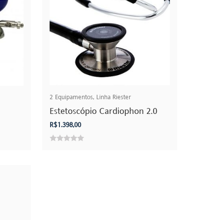
2
Equipamentos
,
Linha Riester
Estetoscópio Cardiophon 2.0
R$
1.398,00
0
out
of
5