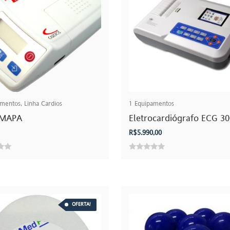
amentos
,
Linha Cardios
1
Equipamentos
-MAPA
Eletrocardiógrafo ECG 30
R$
5.990,00
0
out
of
5
OFERTA!