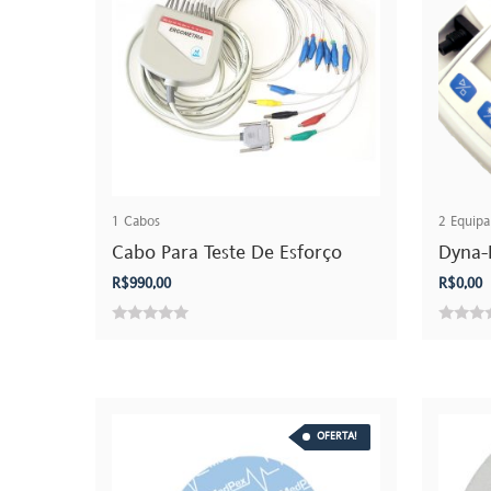
1
Cabos
2
Equip
Cabo Para Teste De Esforço
Dyna
R$
990,00
R$
0,00
0
0
out
out
of
of
5
5
OFERTA!