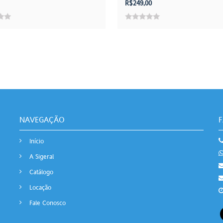
R$
249,00
0
out
of
5
NAVEGAÇÃO
Início
A Sigeral
Catálogo
Locação
Fale Conosco