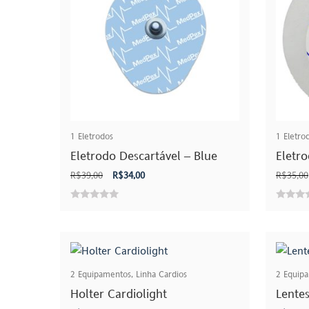
1
Eletrodos
1
Eletro
Eletrodo Descartável – Blue
Eletr
O
O
R$
39,00
R$
34,00
R$
35,00
preço
preço
original
atual
0
0
era:
é:
out
out
R$39,00.
R$34,00.
of
of
5
5
2
Equipamentos
,
Linha Cardios
2
Equip
Holter Cardiolight
Lente