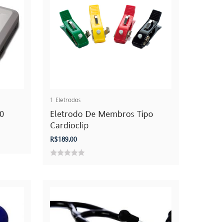
1
Eletrodos
0
Eletrodo De Membros Tipo
Cardioclip
R$
189,00
0
out
of
5