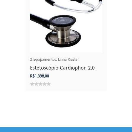
2
Equipamentos
,
Linha Riester
Estetoscópio Cardiophon 2.0
R$
1.398,00
0
out
of
5