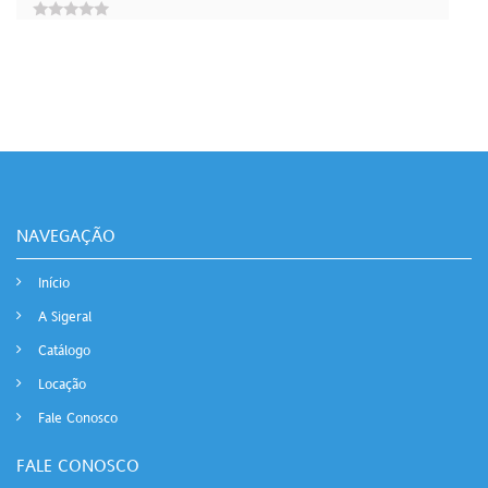
0
out
of
5
NAVEGAÇÃO
Início
A Sigeral
Catálogo
Locação
Fale Conosco
FALE CONOSCO