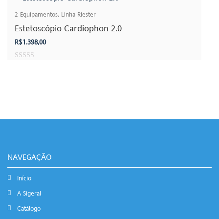
2
Equipamentos
,
Linha Riester
Estetoscópio Cardiophon 2.0
R$
1.398,00
0
out
of
5
NAVEGAÇÃO
Início
A Sigeral
Catálogo